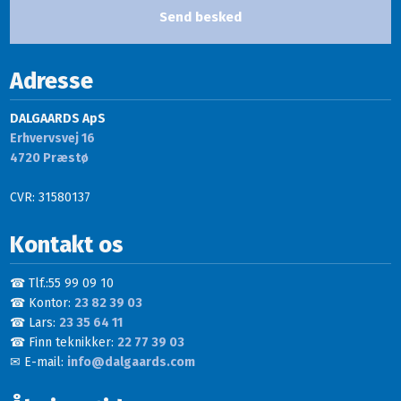
Adresse
DALGAARDS ApS
Erhvervsvej 16
​4720 Præstø
CVR: 31580137
Kontakt os
☎ Tlf.:55 99 09 10
☎ Kontor:
23 82 39 03
☎ Lars:
23 35 64 11
☎ Finn teknikker:
22 77 39 03
✉ E-mail:
info@dalgaards.com