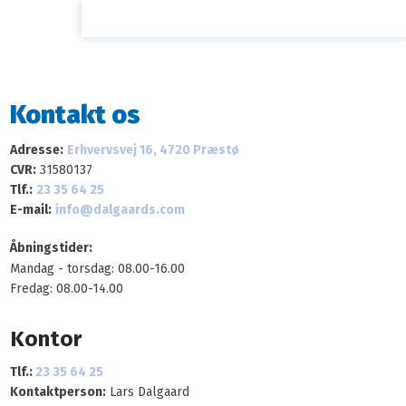
Kontakt os​
Adresse:
Erhvervsvej 16, 4720 Præstø
CVR:
31580137
Tlf.:
23 35 64 25
E-mail:​
info@dalgaards.com
Åbningstider:
Mandag - torsdag: 08.00-16.00
Fredag: 08.00-14.00​
Kontor
Tlf.:
23 35 64 25
Kontaktperson:
Lars Dalgaard