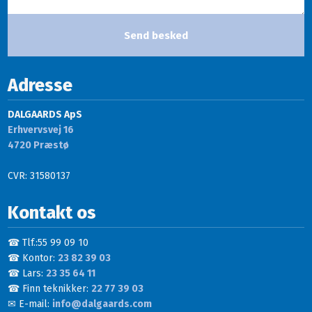
Adresse
DALGAARDS ApS
Erhvervsvej 16
​4720 Præstø
CVR: 31580137
Kontakt os
☎ Tlf.:55 99 09 10
☎ Kontor:
23 82 39 03
☎ Lars:
23 35 64 11
☎ Finn teknikker:
22 77 39 03
✉ E-mail:
info@dalgaards.com