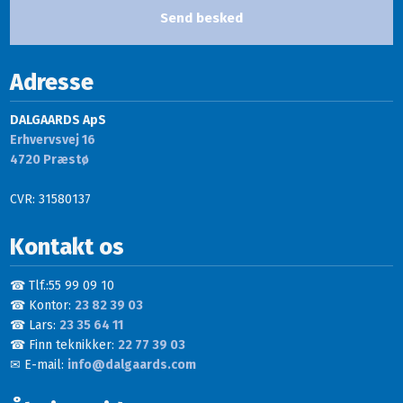
Adresse
DALGAARDS ApS
Erhvervsvej 16
​4720 Præstø
CVR: 31580137
Kontakt os
☎ Tlf.:55 99 09 10
☎ Kontor:
23 82 39 03
☎ Lars:
23 35 64 11
☎ Finn teknikker:
22 77 39 03
✉ E-mail:
info@dalgaards.com