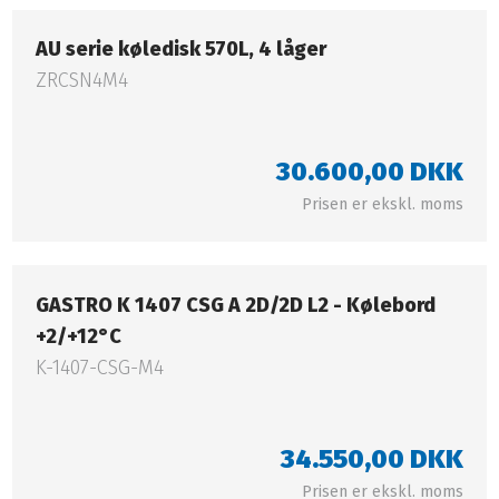
AU serie køledisk 570L, 4 låger​
ZRCSN4M4
30.600,00 DKK​
Prisen er ekskl. moms​
GASTRO K 1407 CSG A 2D/2D L2 - Kølebord
+2/+12°C
K-1407-CSG-M4
34.550,00 DKK​
Prisen er ekskl. moms​