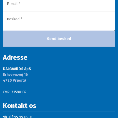
Adresse
DALGAARDS ApS
Erhvervsvej 16
​4720 Præstø
CVR: 31580137
Kontakt os
☎ Tlf.:55 99 09 10