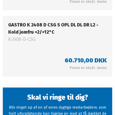
Prisen er ekskl. moms​
GASTRO K 2408 D CSG S OPL DL DL DR L2 -
Kold jomfru +2/+12°C​​​​​​​
K-2408-D-CSG
60.710,00 DKK​
Prisen er ekskl. moms​
Skal vi ringe til dig?
Bliv ringet op af en af vores dygtige medarbejdere, som
helt uforpligtende kan hjælpe jer med at få dækket de